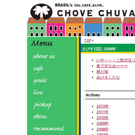
TOP
»
えびす日記: 2008年
いや～～～ご無沙汰
春ですなあ〜〜〜
残り福
あけましたな
Archives
2013年
2011年
2010年
2009年
2008年
2007年