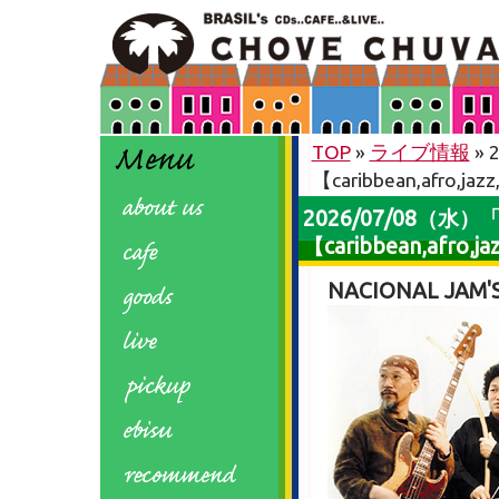
TOP
»
ライブ情報
» 
【caribbean,afro,jazz
2026/07/08（水）
【caribbean,afro,jaz
NACIONAL JAM'