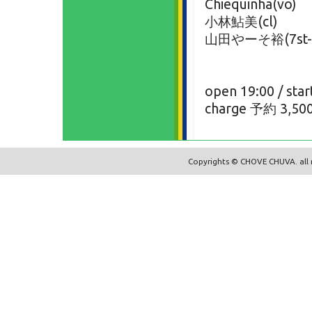
Chiequinha(vo)
小林鮎美(cl)
山田やーそ裕(7st-
open 19:00 / star
charge 予約 3,50
Copyrights © CHOVE CHUVA. all r