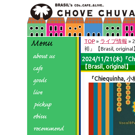
TOP
»
ライブ情報
» 
裕』【Brasil, origina
2024/11/21(木)『
【Brasil, original】
『Chiequinha