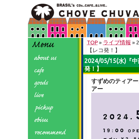
TOP
»
ライブ情報
»
【レコ発！】
2024/05/15(
発！】
すずめのティアーズ『Sp
アー