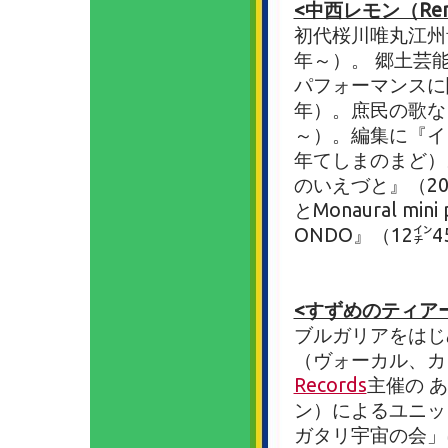
<中西レモン（Remon
初代桜川唯丸江州
年～）。 郷土芸
パフォーマンスに関
年）。庶民の歌な
～）。編集に『イ
年てしまのまど）
のいえづと』（2022年
とMonaural m
ONDO』（12㌅45
<すずめのティアーズ 
ブルガリアをはじ
（ヴォーカル、カ
Records
主催の 
ン）によるユニッ
ガタリ宇宙の会」