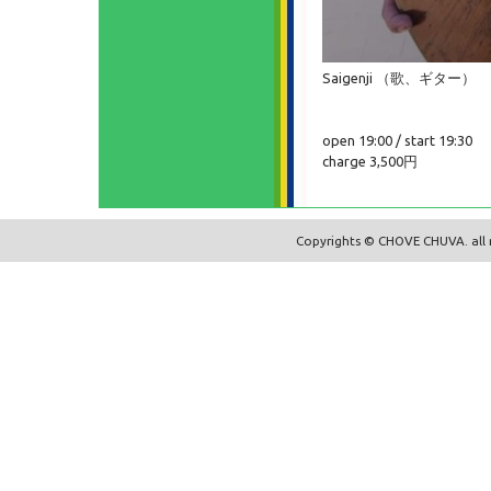
Saigenji （歌、ギター）
open 19:00 / start 19:30
charge 3,500円
Copyrights © CHOVE CHUVA. all r