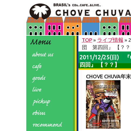
TOP
»
ライブ情報
» 
団 第四回』 【？？
2011/12/25(日
四回』 【？？】
CHOVE CHUV