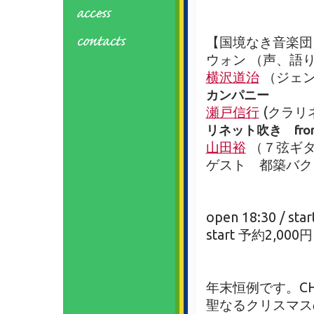
【国境なき音楽団
ウォン （声、語
横沢道治
（ジェン
カンパニー
瀬戸信行
(クラリ
リネット吹き fr
山田裕
（７弦ギター
ゲスト 都築バ
open 18:30 / star
start 予約2,000円
年末恒例です。CH
聖なるクリスマス