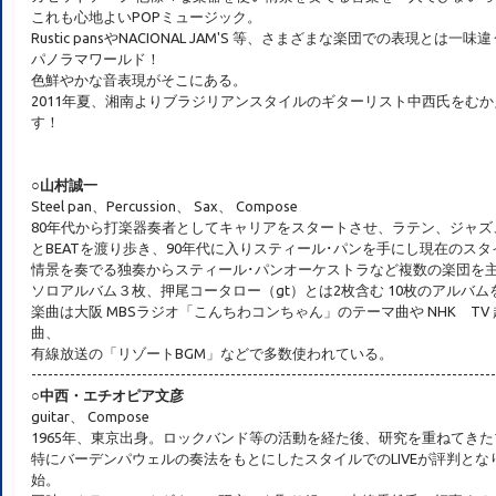
これも心地よいPOPミュージック。
Rustic pansやNACIONAL JAM'S 等、さまざまな楽団での表現とは一
パノラマワールド！
色鮮やかな音表現がそこにある。
2011年夏、湘南よりブラジリアンスタイルのギターリスト中西氏をむ
す！
○山村誠一
Steel pan、Percussion、 Sax、 Compose
80年代から打楽器奏者としてキャリアをスタートさせ、ラテン、ジャズ
とBEATを渡り歩き、90年代に入りスティール･パンを手にし現在のス
情景を奏でる独奏からスティール･パンオーケストラなど複数の楽団を
ソロアルバム３枚、押尾コータロー（gt）とは2枚含む 10枚のアルバム
楽曲は大阪 MBSラジオ「こんちわコンちゃん」のテーマ曲や NHK T
曲、
有線放送の「リゾートBGM」などで多数使われている。
------------------------------------------------------------------------------------
○中西・エチオピア文彦
guitar、 Compose
1965年、東京出身。ロックバンド等の活動を経た後、研究を重ねてき
特にバーデンパウェルの奏法をもとにしたスタイルでのLIVEが評判となり
始。