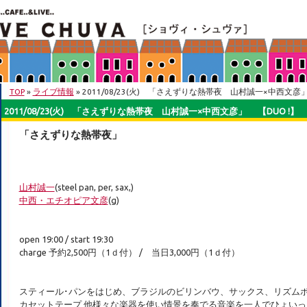
TOP
»
ライブ情報
» 2011/08/23(火) 「さえずりな熱帯夜 山村誠一×中西文彦」
2011/08/23(火) 「さえずりな熱帯夜 山村誠一×中西文彦」 【DUO !】
「さえずりな熱帯夜」
山村誠一
(steel pan, per, sax,)
中西・エチオピア文彦
(g)
open 19:00 / start 19:30
charge 予約2,500円（1ｄ付） / 当日3,000円（1ｄ付）
スティール･パンをはじめ、ブラジルのビリンバウ、サックス、リズム
カセットテープ 他様々な楽器を使い情景を奏でる音楽を一人でひょい