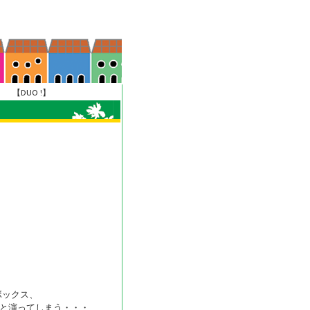
 【DUO !】
ボックス、
っと演ってしまう・・・