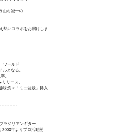
味違う山村誠一の
かえ熱いコラボをお届けしま
、ワールド
タイルとなる。
主宰。
をリリース。
V 趣味悠々「ミニ盆栽」挿入
-----------
たブラジリアンギター、
2000年よりプロ活動開