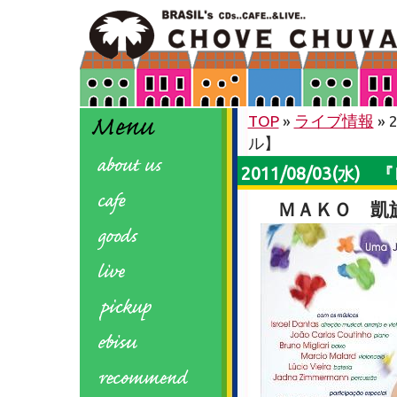
TOP
»
ライブ情報
»
ル】
2011/08/03(
ＭＡＫＯ 凱