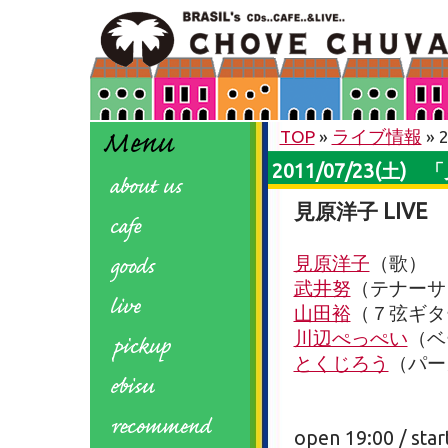
TOP
»
ライブ情報
» 
2011/07/23(土
見原洋子 LIVE
見原洋子
（歌）
武井努
（テナーサ
山田裕
（７弦ギタ
川辺ぺっぺい
（ベ
とくじろう
（パー
open 19:00 / star