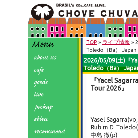
TOP
»
ライブ情報
» 
Toledo（Ba） Japa
2026/05/09(土)『Yac
Toledo（Ba） Japa
『Yacel Sagarr
Tour 2026』
Yasel Sagarra(vo,
Rubim D' Toledo(
中島 徹(p)