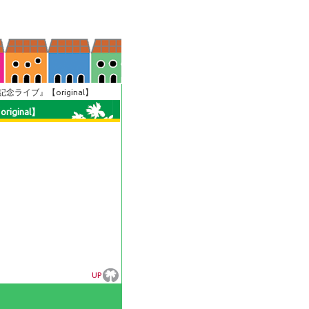
リース記念ライブ』【original】
riginal】
UP