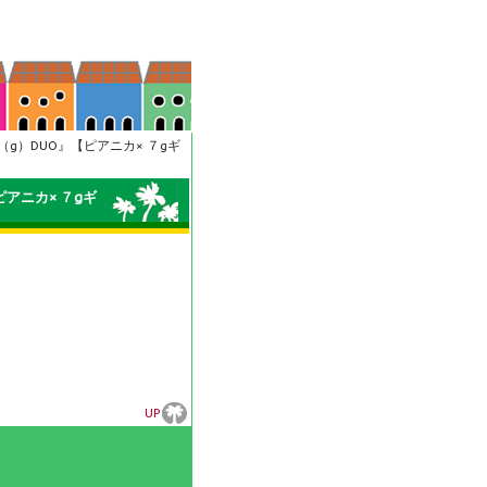
裕（g）DUO』【ピアニカ× ７gギ
ピアニカ× ７gギ
UP