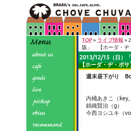
TOP
»
ライブ情報
» 
阪」 【ホーダ・ヂ
2013/12/15（日
【ホーダ・ヂ・ボサ
週末昼下がり Bos
内桶あきこ（key, 
錦織賢治（g）
今西ヨシユキ（vo,