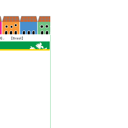
」 【Brasil】
】