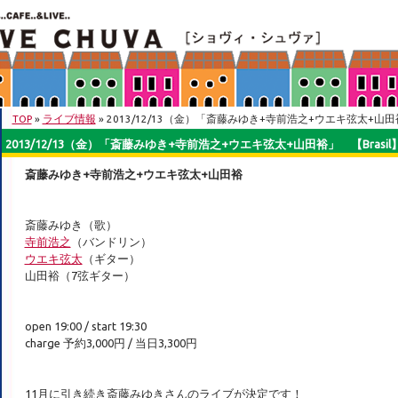
TOP
»
ライブ情報
» 2013/12/13（金）「斎藤みゆき+寺前浩之+ウエキ弦太+山田裕
2013/12/13（金）「斎藤みゆき+寺前浩之+ウエキ弦太+山田裕」 【Brasil
斎藤みゆき+寺前浩之+ウエキ弦太+山田裕
斎藤みゆき（歌）
寺前浩之
（バンドリン）
ウエキ弦太
（ギター）
山田裕（7弦ギター）
open 19:00 / start 19:30
charge 予約3,000円 / 当日3,300円
11月に引き続き斎藤みゆきさんのライブが決定です！