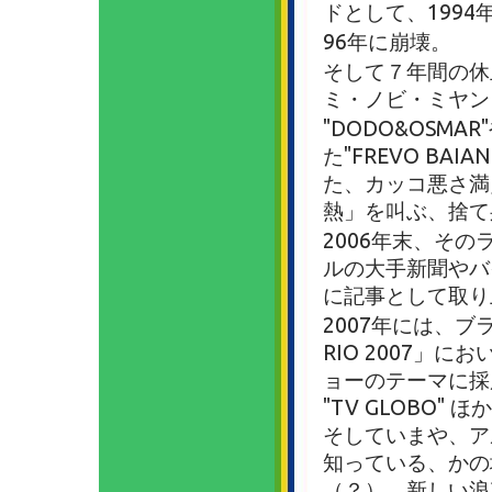
ドとして、199
96年に崩壊。
そして７年間の休
ミ・ノビ・ミヤン
"DODO&OSMAR
た"FREVO B
た、カッコ悪さ満
熱」を叫ぶ、捨て
2006年末、その
ルの大手新聞やバ
に記事として取り
2007年には、ブ
RIO 2007」に
ョーのテーマに採用。
"TV GLOBO
そしていまや、ア
知っている、かの
（？）、新しい浪