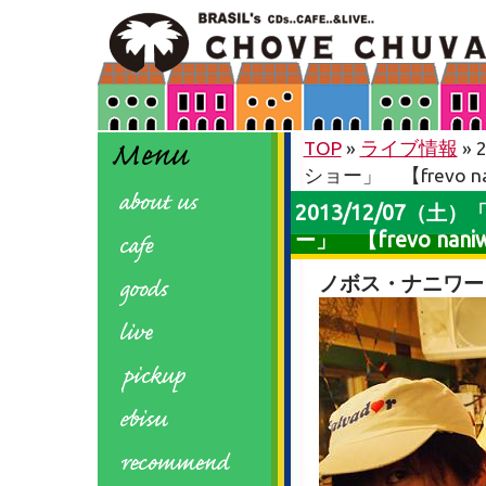
TOP
»
ライブ情報
»
ショー」 【frevo na
2013/12/07
ー」 【frevo nani
ノボス・ナニワー