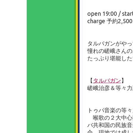
open 19:00 / star
charge 予約2,50
タルバガンがやっ
憧れの嵯峨さんの
たっぷり堪能した
【
タルバガン
】
嵯峨治彦＆等々
トゥバ音楽の等々
喉歌の２大中心
バ共和国の民族音
合。現地では成し