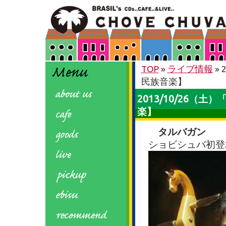
TOP
»
ライブ情報
»
民族音楽】
2013/10/26
楽】
タルバガン
ショビシュバ初登