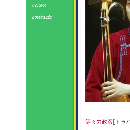
等々力政彦
[トゥバ