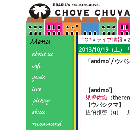
TOP
»
ライブ情報
» 
2013/10/19（土）
「andmo' / ウ
【andmo'】
児嶋佐織
（there
【ウパシクマ】
佐伯雅啓（g） 居