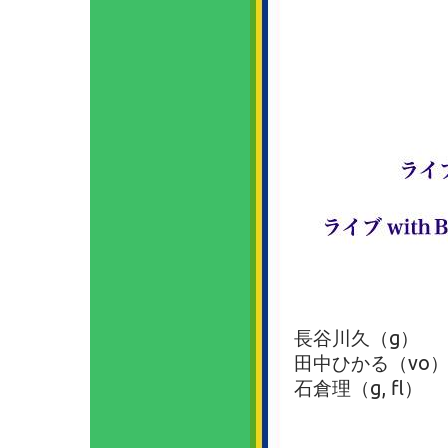
長谷川久（g）
田中ひかる（vo
石倉理（g, fl）