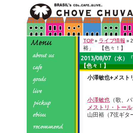
TOP
»
ライブ情報
»
裕」 【色々！】
2013/08/07
【色々！】
小澤敏也+メスト
小澤敏也
（歌、パ
メストリ・トール
山田裕（7弦ギタ