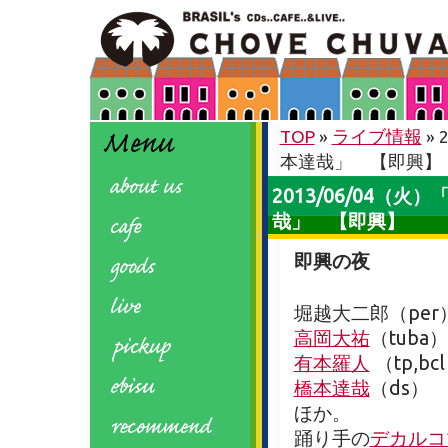
TOP
»
ライブ情報
» 
本達哉」 【即興】
2013/06/04（火
哉」 【即興】
即興の夜
堀越大二郎（per
高岡大祐
（tuba）
有本羅人
（tp,bc
橋本達哉
（ds）
ほか。
踊り手の
デカルコ