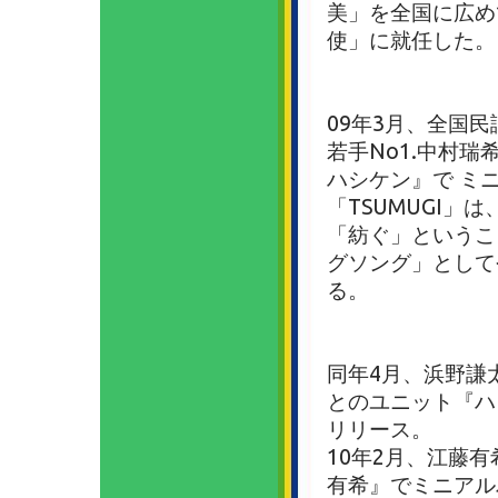
美」を全国に広め
使」に就任した。
09年3月、全国
若手No1.中村
ハシケン』で ミニ
「TSUMUGI
「紡ぐ」というこ
グソング」として
る。
同年4月、浜野謙太
とのユニット『ハ
リリース。
10年2月、江藤
有希』でミニアルバ