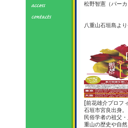
松野智憲（パーカ
八重山石垣島より
[前花雄介プロフィ
石垣市宮良出身。
民俗学者の祖父・
重山の歴史や自然