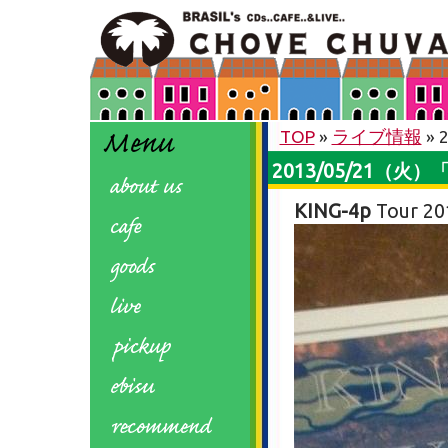
TOP
»
ライブ情報
» 
2013/05/21（火
KING-4p
Tour 20