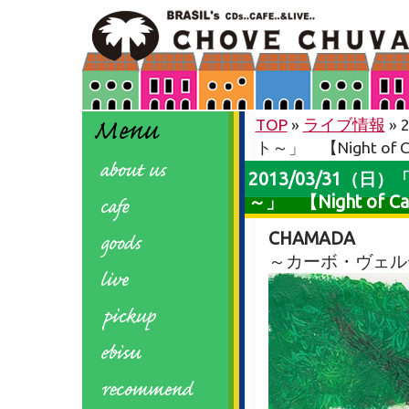
TOP
»
ライブ情報
»
ト～」 【Night of C
2013/03/31（
～」 【Night of Ca
CHAMADA
～カーボ・ヴェル