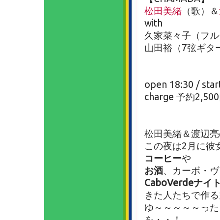
松田美緒
（歌）＆
with
久家菜々子（フル
山田裕（7弦ギタ
open 18:30 / star
charge 予約2,50
松田美緒＆渡辺亮
この夜は2月に彼
コーヒー
や
お酒
、カーボ・ヴ
CaboVerdeナイ
きた人たちで作る
ゆ～～～～～った
を・・！