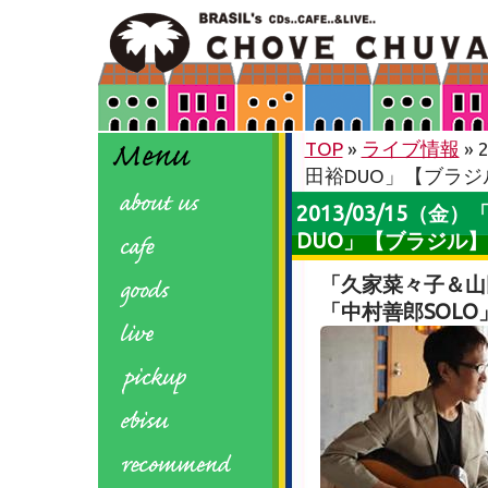
TOP
»
ライブ情報
»
田裕DUO」【ブラジ
2013/03/15（
DUO」【ブラジル】
「久家菜々子＆山
「中村善郎SOLO