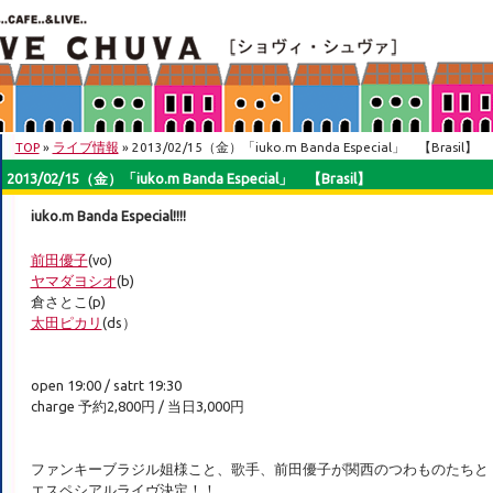
TOP
»
ライブ情報
» 2013/02/15（金）「iuko.m Banda Especial」 【Brasil】
2013/02/15（金）「iuko.m Banda Especial」 【Brasil】
iuko.m Banda Especial!!!!
前田優子
(vo)
ヤマダヨシオ
(b)
倉さとこ(p)
太田ピカリ
(ds）
open 19:00 / satrt 19:30
charge 予約2,800円 / 当日3,000円
ファンキーブラジル姐様こと、歌手、前田優子が関西のつわものたちと
エスペシアルライヴ決定！！