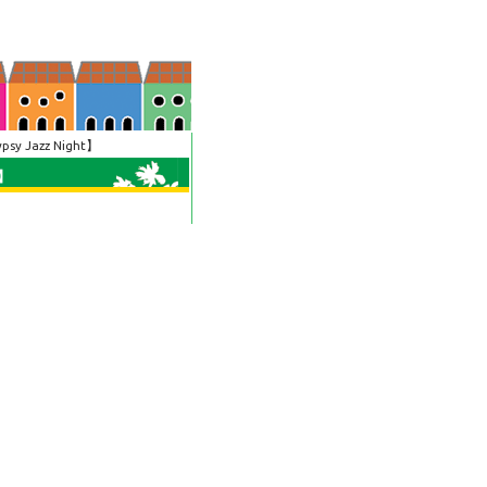
Jazz Night】
t】