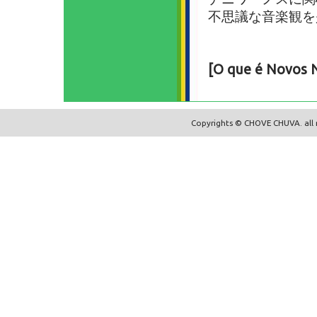
不思議な音楽観を
[O que é Novos 
Copyrights © CHOVE CHUVA. all r