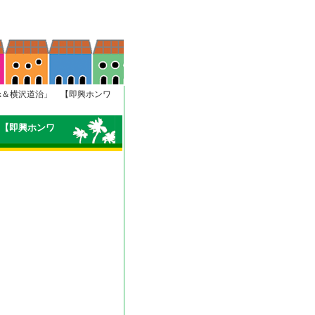
mix＆横沢道治」 【即興ホンワ
」 【即興ホンワ