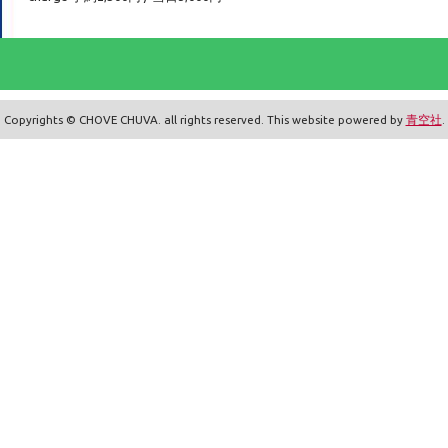
Copyrights © CHOVE CHUVA. all rights reserved. This website powered by
青空社
.