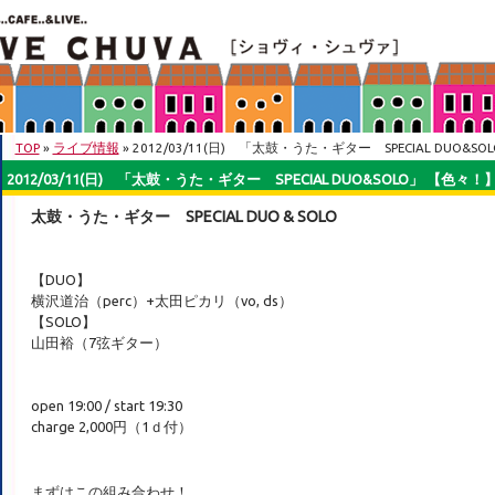
TOP
»
ライブ情報
» 2012/03/11(日) 「太鼓・うた・ギター SPECIAL DUO&S
2012/03/11(日) 「太鼓・うた・ギター SPECIAL DUO&SOLO」 【色々！
太鼓・うた・ギター SPECIAL DUO & SOLO
【DUO】
横沢道治（perc）+太田ピカリ（vo, ds）
【SOLO】
山田裕（7弦ギター）
open 19:00 / start 19:30
charge 2,000円（1ｄ付）
まずはこの組み合わせ！