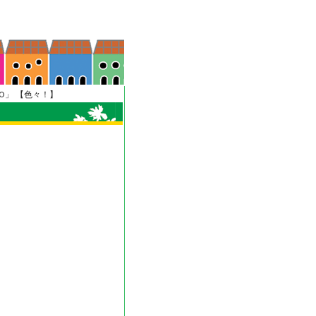
OLO」 【色々！】
】