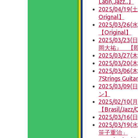
Latin,Jazz..】
2025/04/1
Orignal】
2025/03/26
【Original】
2025/03/23
岡大祐』 【
2025/03/27
2025/03/
2025/03/06(
7Strings Gui
2025/03/0
ン】
2025/02/1
【Brasil/Jazz/
2025/03/16(
2025/03/19
笹子重治」