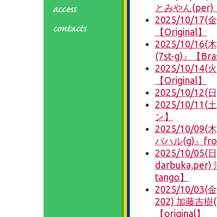
とみやん(per)【
2025/10/1
【Original】
2025/10/16(
(7st-g)』【Bra
2025/10/14
【Original】
2025/10/12
2025/10/1
ン】
2025/10/0
バハル(g)』fr
2025/10/05
darbuka,pe
tango】
2025/10/
202) 加藤吉
【original】